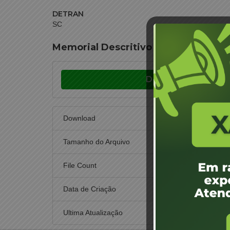
DETRAN
SC
Memorial Descritivo 31/CEL/2013
Download
Download
Tamanho do Arquivo
File Count
Data de Criação
20 d
Ultima Atualização
20 d