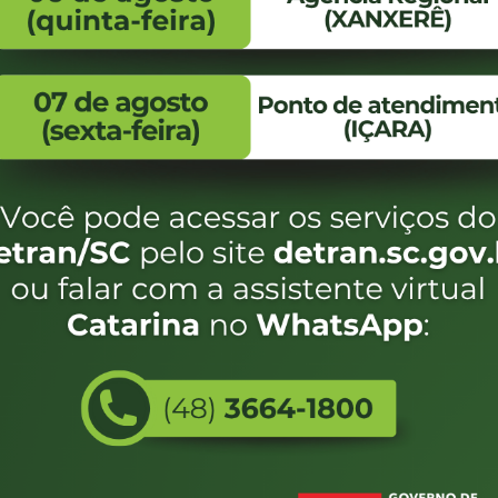
FALE CONOSCO
ENDEREÇO
WhatsApp:
Endereço:
(48) 3664-1800
Av. Almirante Taman
- 480
E-mail:
centraldeinformacoes@detran.sc.gov.br
Bairro:
Coqueiros, Florianópo
SC
CEP:
88.080-160
Utilizamos c
eservados SC - Governo de Santa Catarina |
Desenvolvimento
do estado de
e terá acess
não forem es