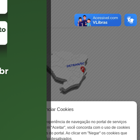
daré
lis
Gerenciar Cookies
ookies para aprimorar sua experiência de navegação no portal de serviços
 -
 Santa Catarina. Ao clicar em “Aceitar”, você concorda com o uso de cookies
o a todas as funcionalidades do portal. Ao clicar em "Negar" os cookies que
tritamente necessários serão desativados.