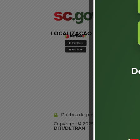
LOCALIZAÇÃO
LINKS
EXTERNOS
Agência de
Notícias
Portal de
Serviços
Diário Oficial
Acesso à
Informação
Órgãos do
Governo
Conheça SC
Política de privacidade
Copyright © 2025 Todos os Direitos R
DITI/DETRAN