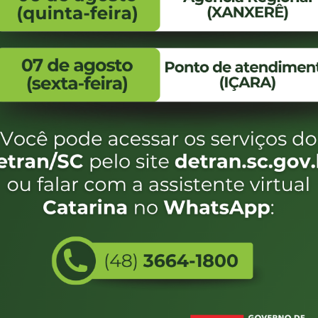
FALE CONOSCO
ENDEREÇO
WhatsApp:
Endereço:
(48) 3664-1800
Av. Almirante Taman
- 480
E-mail:
centraldeinformacoes@detran.sc.gov.br
Bairro:
Coqueiros, Florianópo
SC
CEP:
88.080-160
Utilizamos c
do estado de
eservados SC - Governo de Santa Catarina |
Desenvolvimento
e terá acess
não forem es