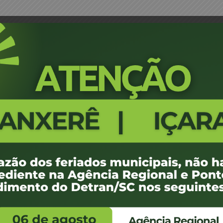
– Florianópolis, São José, Palhoça, Biguaçu, Ga
Memorial Descritivo Leilão 15CEL
Palhoça, Biguaçu, Garopaba e S
de 2016
3516
100 KB
1
e agosto de 2016
ovembro de 2016