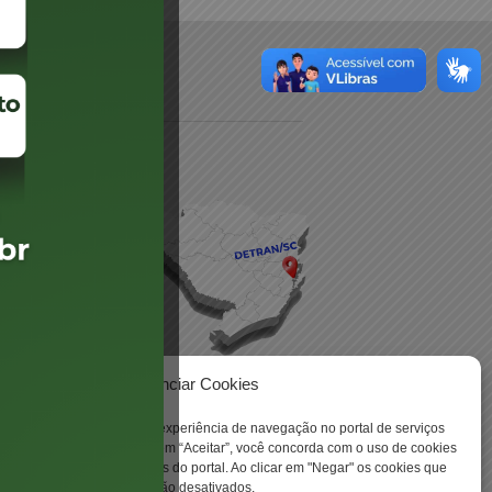
daré
lis
Gerenciar Cookies
ookies para aprimorar sua experiência de navegação no portal de serviços
 Santa Catarina. Ao clicar em “Aceitar”, você concorda com o uso de cookies
 -
o a todas as funcionalidades do portal. Ao clicar em "Negar" os cookies que
tritamente necessários serão desativados.