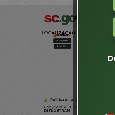
LOCALIZAÇÃO
LINKS
EXTERNOS
Agência de
Notícias
Portal de
Serviços
Diário Oficial
Acesso à
Informação
Órgãos do
Governo
Conheça SC
Política de privacidade
Copyright © 2025 Todos os Direitos R
DITI/DETRAN