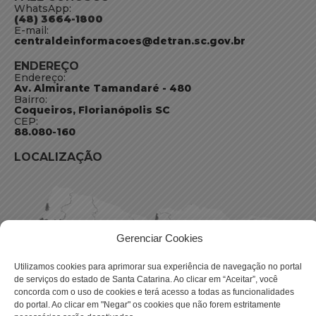
WhatsApp:
(48) 3664-1800
E-mail:
centraldeinformacoes@detran.sc.gov.br
ENDEREÇO
Endereço:
Av. Almirante Tamandaré - 480
Bairro:
Coqueiros, Florianópolis SC
CEP:
88.080-160
LOCALIZAÇÃO
Gerenciar Cookies
Utilizamos cookies para aprimorar sua experiência de navegação no portal
de serviços do estado de Santa Catarina. Ao clicar em “Aceitar”, você
concorda com o uso de cookies e terá acesso a todas as funcionalidades
do portal. Ao clicar em "Negar" os cookies que não forem estritamente