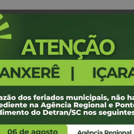
EL 2020 Tubarão e Região
NOVO Edital Descritivo Leilão 
2867
100 KB
1
setembro de 2020
setembro de 2020