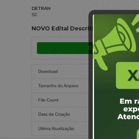
DETRAN
SC
NOVO Edital Descritivo Leilão 04 C
Download
Download
Tamanho do Arquivo
File Count
Data de Criação
30 de 
Ultima Atualização
30 de 