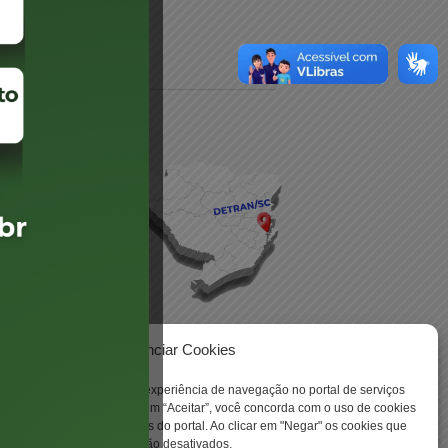
daré
lis
Gerenciar Cookies
ookies para aprimorar sua experiência de navegação no portal de serviços
 -
 Santa Catarina. Ao clicar em “Aceitar”, você concorda com o uso de cookies
o a todas as funcionalidades do portal. Ao clicar em "Negar" os cookies que
tritamente necessários serão desativados.