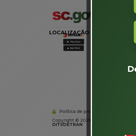
LOCALIZAÇÃO
LINKS
EXTERNOS
Agência de
Notícias
Portal de
Serviços
Diário Oficial
Acesso à
Informação
Órgãos do
Governo
Conheça SC
Política de privacidade
Copyright © 2025 Todos os Direitos R
DITI/DETRAN