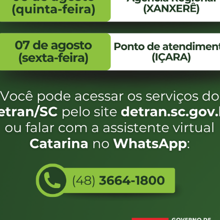
FALE CONOSCO
ENDEREÇO
WhatsApp:
Endereço:
(48) 3664-1800
Av. Almirante Taman
- 480
E-mail:
centraldeinformacoes@detran.sc.gov.br
Bairro:
Coqueiros, Florianópo
SC
CEP:
88.080-160
Utilizamos c
eservados SC - Governo de Santa Catarina |
Desenvolvimento
do estado de
e terá acess
não forem es