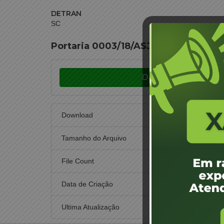
DETRAN
SC
Portaria 0003/18/ASJUR – Credencia
Download
Download
Tamanho do Arquivo
File Count
Data de Criação
17 d
Ultima Atualização
17 d