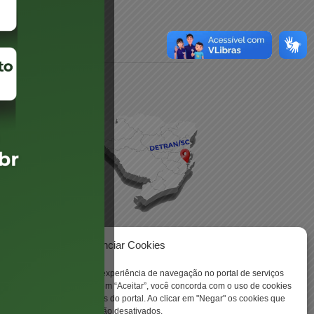
daré
lis
Gerenciar Cookies
ookies para aprimorar sua experiência de navegação no portal de serviços
 -
 Santa Catarina. Ao clicar em “Aceitar”, você concorda com o uso de cookies
o a todas as funcionalidades do portal. Ao clicar em "Negar" os cookies que
tritamente necessários serão desativados.