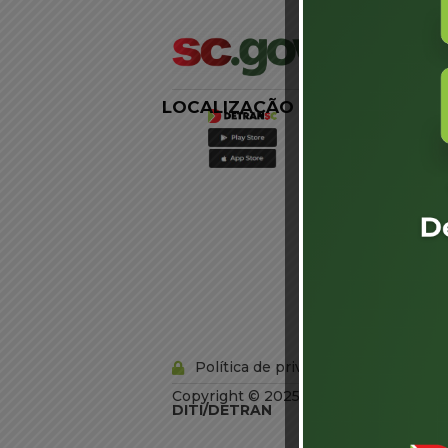
LOCALIZAÇÃO
LINKS
EXTERNOS
Agência de
Notícias
Portal de
Serviços
Diário Oficial
Acesso à
Informação
Órgãos do
Governo
Conheça SC
Política de privacidade
Copyright © 2025 Todos os Direitos R
DITI/DETRAN