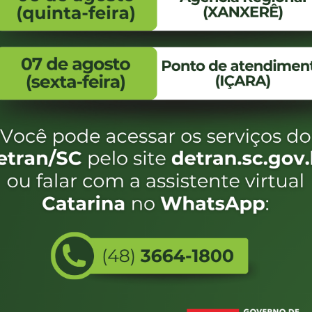
FALE CONOSCO
ENDEREÇO
WhatsApp:
Endereço:
(48) 3664-1800
Av. Almirante Taman
- 480
E-mail:
centraldeinformacoes@detran.sc.gov.br
Bairro:
Coqueiros, Florianópo
SC
CEP:
88.080-160
Utilizamos c
eservados SC - Governo de Santa Catarina |
Desenvolvimento
do estado de
e terá acess
não forem es