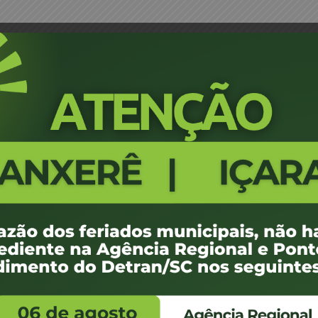
mento Despachante Trânsito – Alto Bela Vista
Portaria 0003/18/ASJUR - Crede
Alto Bela Vista
654
100 KB
1
e janeiro de 2018
e janeiro de 2018