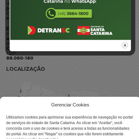
WhatsApp:
(48) 3664-1800
E-mail:
centraldeinformacoes@detran.sc.gov.br
ENDEREÇO
Endereço:
Av. Almirante Tamandaré - 480
Bairro:
Coqueiros, Florianópolis SC
CEP:
88.080-160
LOCALIZAÇÃO
Gerenciar Cookies
Utilizamos cookies para aprimorar sua experiência de navegação no portal
de serviços do estado de Santa Catarina. Ao clicar em “Aceitar”, você
concorda com o uso de cookies e terá acesso a todas as funcionalidades
do portal. Ao clicar em "Negar" os cookies que não forem estritamente