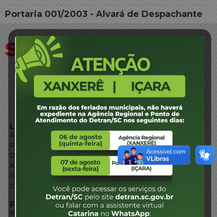
Portaria 001/2003 - Alvará de Despachante
LINKS EXTERNOS
Agência de Notícias
Portal de Serviços
Diário Oficial
Acesso à Informação
Órgãos do Governo
Conheça SC
FALE CONOSCO
WhatsApp: