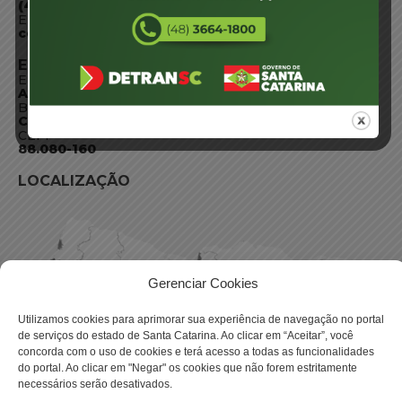
(48) 3664-1800
E-mail:
centraldeinformacoes@detran.sc.gov.br
ENDEREÇO
Endereço:
Av. Almirante Tamandaré - 480
Bairro:
Coqueiros, Florianópolis SC
CEP:
88.080-160
LOCALIZAÇÃO
Gerenciar Cookies
Utilizamos cookies para aprimorar sua experiência de navegação no portal
de serviços do estado de Santa Catarina. Ao clicar em “Aceitar”, você
concorda com o uso de cookies e terá acesso a todas as funcionalidades
do portal. Ao clicar em "Negar" os cookies que não forem estritamente
necessários serão desativados.