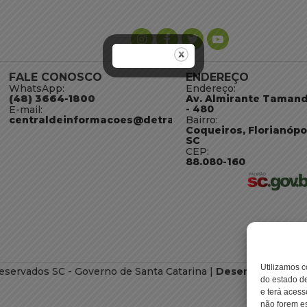
FALE CONOSCO
ENDEREÇO
WhatsApp:
Endereço:
(48) 3664-1800
Av. Almirante Taman
- 480
E-mail:
centraldeinformacoes@detran.sc.gov.br
Bairro:
Coqueiros, Florianópo
SC
CEP:
88.080-160
Utilizamos c
eservados SC - Governo de Santa Catarina |
Desenvolvimento
do estado de
e terá acess
não forem es