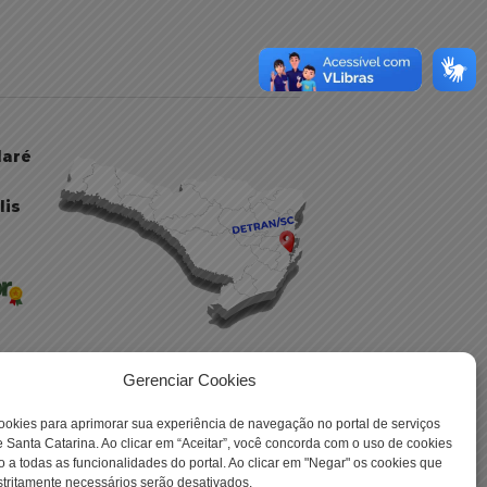
daré
lis
Gerenciar Cookies
ookies para aprimorar sua experiência de navegação no portal de serviços
 -
 Santa Catarina. Ao clicar em “Aceitar”, você concorda com o uso de cookies
o a todas as funcionalidades do portal. Ao clicar em "Negar" os cookies que
tritamente necessários serão desativados.