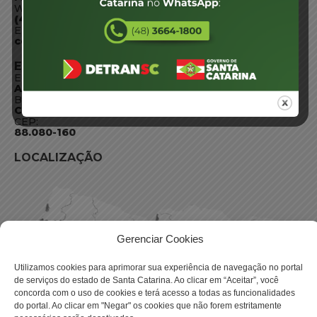
WhatsApp:
(48) 3664-1800
E-mail:
centraldeinformacoes@detran.sc.gov.br
ENDEREÇO
Endereço:
Av. Almirante Tamandaré - 480
Bairro:
Coqueiros, Florianópolis SC
CEP:
88.080-160
LOCALIZAÇÃO
Gerenciar Cookies
Utilizamos cookies para aprimorar sua experiência de navegação no portal
de serviços do estado de Santa Catarina. Ao clicar em “Aceitar”, você
concorda com o uso de cookies e terá acesso a todas as funcionalidades
do portal. Ao clicar em "Negar" os cookies que não forem estritamente