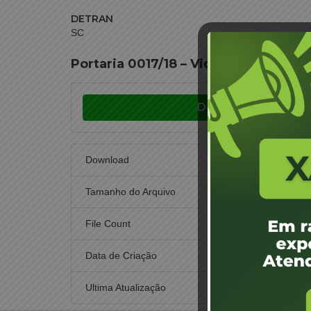
DETRAN
SC
Portaria 0017/18 – Videira – Sebasti
Download
Download
Tamanho do Arquivo
File Count
Data de Criação
15 d
Ultima Atualização
15 d