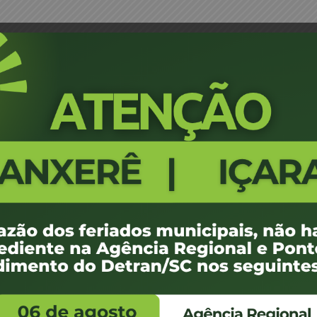
ão Carlos da Rosa Geremias – JM
Portaria 0017/18 - Videira - Seb
655
100 KB
1
e janeiro de 2018
e janeiro de 2018