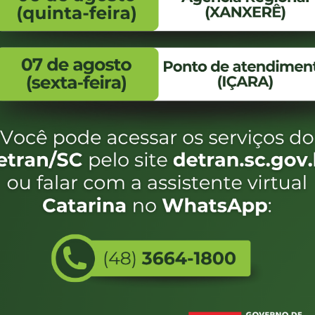
FALE CONOSCO
ENDEREÇO
WhatsApp:
Endereço:
(48) 3664-1800
Av. Almirante Taman
- 480
E-mail:
centraldeinformacoes@detran.sc.gov.br
Bairro:
Coqueiros, Florianópo
SC
CEP:
88.080-160
Utilizamos c
eservados SC - Governo de Santa Catarina |
Desenvolvimento
do estado de
e terá acess
não forem es