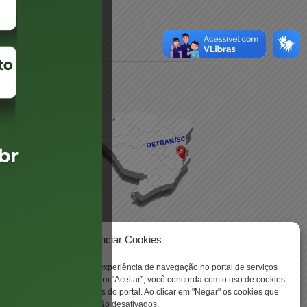
daré
lis
Gerenciar Cookies
ookies para aprimorar sua experiência de navegação no portal de serviços
 -
 Santa Catarina. Ao clicar em “Aceitar”, você concorda com o uso de cookies
o a todas as funcionalidades do portal. Ao clicar em "Negar" os cookies que
tritamente necessários serão desativados.