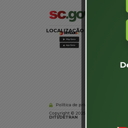
LOCALIZAÇÃO
LINKS
EXTERNOS
Agência de
Notícias
Portal de
Serviços
Diário Oficial
Acesso à
Informação
Órgãos do
Governo
Conheça SC
Política de privacidade
Copyright © 2025 Todos os Direitos R
DITI/DETRAN