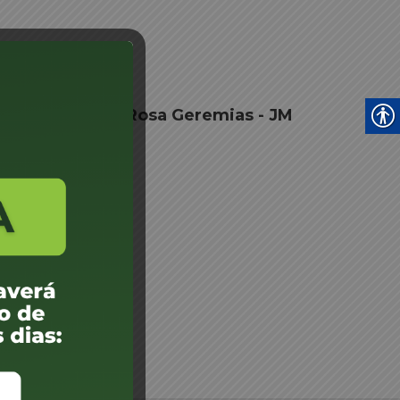
astião Carlos da Rosa Geremias - JM