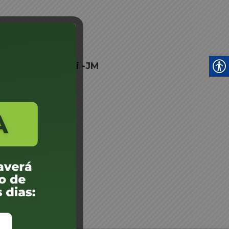
o Cesar Dorigatti -JM