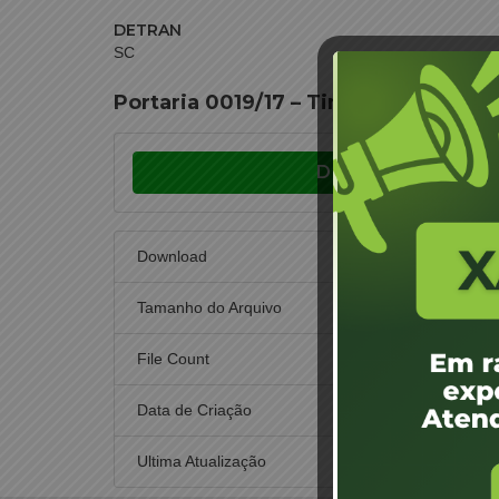
DETRAN
SC
Portaria 0019/17 – Timbó – Mauro Ce
Download
Download
Tamanho do Arquivo
File Count
Data de Criação
11 d
Ultima Atualização
13 d