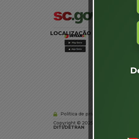
LOCALIZAÇÃO
LINKS
EXTERNOS
Agência de
Notícias
Portal de
Serviços
Diário Oficial
Acesso à
Informação
Órgãos do
Governo
Conheça SC
Política de privacidade
Copyright © 2025 Todos os Direitos R
DITI/DETRAN