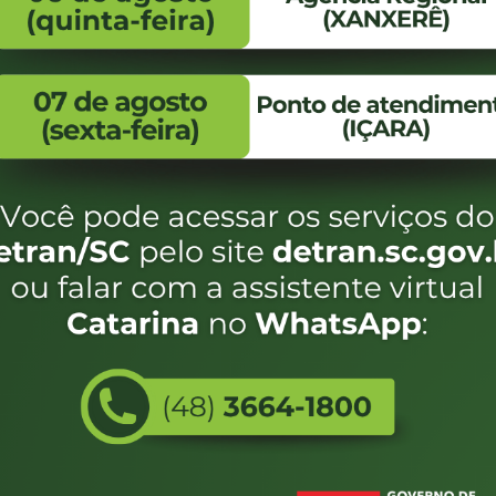
FALE CONOSCO
ENDEREÇO
WhatsApp:
Endereço:
(48) 3664-1800
Av. Almirante Taman
- 480
E-mail:
centraldeinformacoes@detran.sc.gov.br
Bairro:
Coqueiros, Florianópo
SC
CEP:
88.080-160
Utilizamos c
eservados SC - Governo de Santa Catarina |
Desenvolvimento
do estado de
e terá acess
não forem es