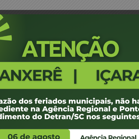
sar Dorigatti -JM
Portaria 0019/17 - Timbó - Maur
733
100 KB
1
e janeiro de 2017
e janeiro de 2017