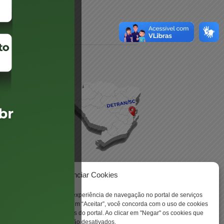
daré
lis
Gerenciar Cookies
ookies para aprimorar sua experiência de navegação no portal de serviços
 -
 Santa Catarina. Ao clicar em “Aceitar”, você concorda com o uso de cookies
o a todas as funcionalidades do portal. Ao clicar em "Negar" os cookies que
tritamente necessários serão desativados.