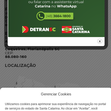
FALE CONOSCO
WhatsApp:
(48) 3664-1800
E-mail:
centraldeinformacoes@detran.sc.gov.br
ENDEREÇO
Endereço:
Av. Almirante Tamandaré - 480
Bairro:
Coqueiros, Florianópolis SC
CEP:
88.080-160
LOCALIZAÇÃO
Gerenciar Cookies
Utilizamos cookies para aprimorar sua experiência de navegação no portal
de serviços do estado de Santa Catarina. Ao clicar em “Aceitar”, você