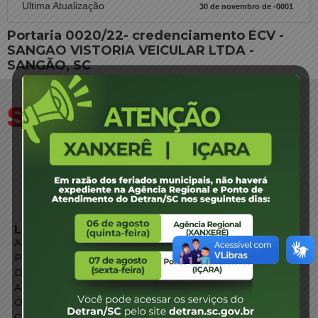
Ultima Atualização
30 de novembro de -0001
Portaria 0020/22- credenciamento ECV -
SANGAO VISTORIA VEICULAR LTDA -
SANGÃO, SC
LINKS EXTERNOS
Agência de Notícias
Portal de Serviços
Diário Oficial
Acesso à Informação
Órgãos do Governo
Conheça SC