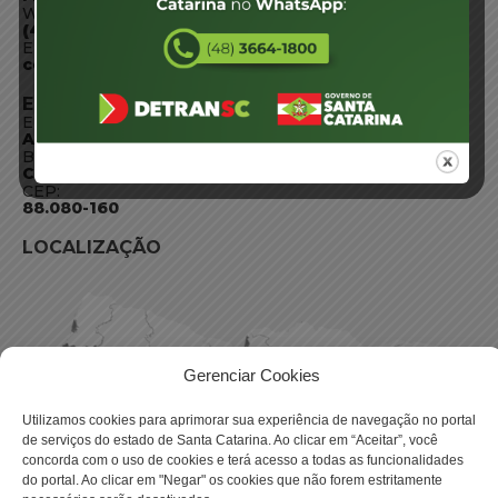
WhatsApp:
(48) 3664-1800
E-mail:
centraldeinformacoes@detran.sc.gov.br
ENDEREÇO
Endereço:
Av. Almirante Tamandaré - 480
Bairro:
Coqueiros, Florianópolis SC
CEP:
88.080-160
LOCALIZAÇÃO
Gerenciar Cookies
Utilizamos cookies para aprimorar sua experiência de navegação no portal
de serviços do estado de Santa Catarina. Ao clicar em “Aceitar”, você
concorda com o uso de cookies e terá acesso a todas as funcionalidades
do portal. Ao clicar em "Negar" os cookies que não forem estritamente