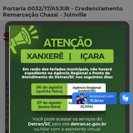
Portaria 0032/17/ASJUR - Credenciamento
Remarcação Chassi - Joinville
LINKS EXTERNOS
Agência de Notícias
Portal de Serviços
Diário Oficial
Acesso à Informação
Órgãos do Governo
Conheça SC
FALE CONOSCO