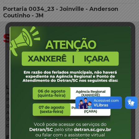
Portaria 0034_23 - Joinville - Anderson
Coutinho - JM
LINKS EXTERNOS
Agência de Notícias
Portal de Serviços
Diário Oficial
Acesso à Informação
Órgãos do Governo
Conheça SC
FALE CONOSCO