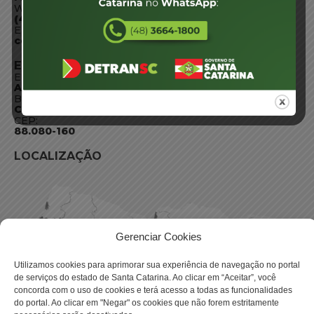
WhatsApp:
(48) 3664-1800
E-mail:
centraldeinformacoes@detran.sc.gov.br
ENDEREÇO
Endereço:
Av. Almirante Tamandaré - 480
Bairro:
Coqueiros, Florianópolis SC
CEP:
88.080-160
LOCALIZAÇÃO
Gerenciar Cookies
Utilizamos cookies para aprimorar sua experiência de navegação no portal
de serviços do estado de Santa Catarina. Ao clicar em “Aceitar”, você
concorda com o uso de cookies e terá acesso a todas as funcionalidades
do portal. Ao clicar em "Negar" os cookies que não forem estritamente