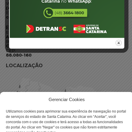
WhatsApp:
(48) 3664-1800
E-mail:
centraldeinformacoes@detran.sc.gov.br
ENDEREÇO
Endereço:
Av. Almirante Tamandaré - 480
Bairro:
Coqueiros, Florianópolis SC
CEP:
88.080-160
LOCALIZAÇÃO
Gerenciar Cookies
Utilizamos cookies para aprimorar sua experiência de navegação no portal
de serviços do estado de Santa Catarina. Ao clicar em “Aceitar”, você
concorda com o uso de cookies e terá acesso a todas as funcionalidades
do portal. Ao clicar em "Negar" os cookies que não forem estritamente