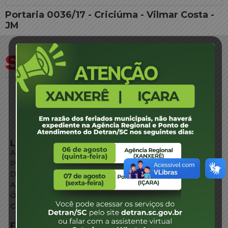
Portaria 0036/17 - Criciúma - Vilmar Costa -
JM
LINKS EXTERNOS
Agência de Notícias
Portal de Serviços
Diário Oficial
Acesso à Informação
Órgãos do Governo
Conheça SC
FALE CONOSCO