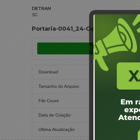
DETRAN
SC
Portaria-0041_24-Curitibanos-Eva
Download
Download
Tamanho do Arquivo
File Count
Data de Criação
6 de 
Ultima Atualização
6 de 