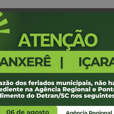
ndro-Samp-JM
Portaria-0041_24-Curitibanos-
8
9.00 KB
1
fevereiro de 2024
fevereiro de 2024