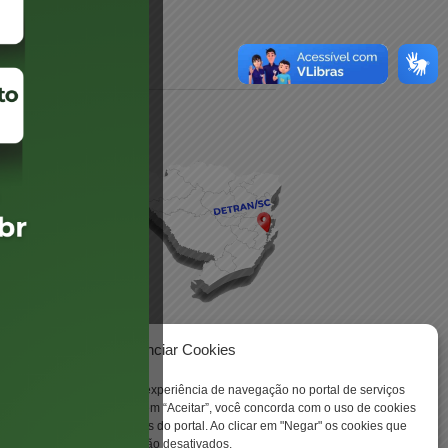
daré
lis
Gerenciar Cookies
ookies para aprimorar sua experiência de navegação no portal de serviços
 -
 Santa Catarina. Ao clicar em “Aceitar”, você concorda com o uso de cookies
o a todas as funcionalidades do portal. Ao clicar em "Negar" os cookies que
tritamente necessários serão desativados.