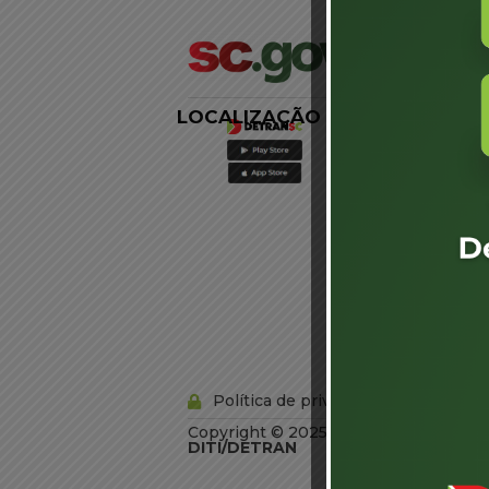
LOCALIZAÇÃO
LINKS
EXTERNOS
Agência de
Notícias
Portal de
Serviços
Diário Oficial
Acesso à
Informação
Órgãos do
Governo
Conheça SC
Política de privacidade
Copyright © 2025 Todos os Direitos R
DITI/DETRAN