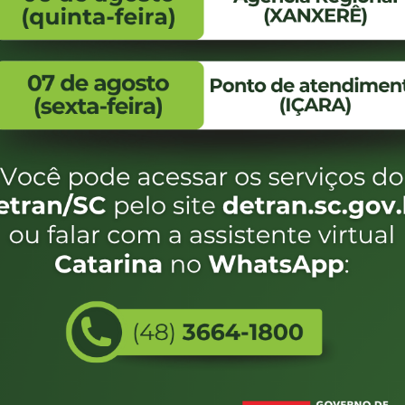
FALE CONOSCO
ENDEREÇO
WhatsApp:
Endereço:
(48) 3664-1800
Av. Almirante Taman
- 480
E-mail:
centraldeinformacoes@detran.sc.gov.br
Bairro:
Coqueiros, Florianópo
SC
CEP:
88.080-160
Utilizamos c
eservados SC - Governo de Santa Catarina |
Desenvolvimento
do estado de
e terá acess
não forem es