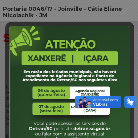
Portaria 0046/17 - Joinville - Cátia Eliane
Nicolachik - JM
LINKS EXTERNOS
Agência de Notícias
Portal de Serviços
Diário Oficial
Acesso à Informação
Órgãos do Governo
Conheça SC
FALE CONOSCO