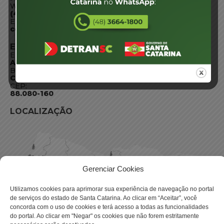
WhatsApp:
(48) 3664-1800
E-mail:
centraldeinformacoes@detran.sc.gov.br
ENDEREÇO
Endereço:
Av. Almirante Tamandaré - 480
Bairro:
Coqueiros, Florianópolis SC
CEP:
88.080-160
LOCALIZAÇÃO
Gerenciar Cookies
Utilizamos cookies para aprimorar sua experiência de navegação no portal
de serviços do estado de Santa Catarina. Ao clicar em “Aceitar”, você
concorda com o uso de cookies e terá acesso a todas as funcionalidades
do portal. Ao clicar em "Negar" os cookies que não forem estritamente