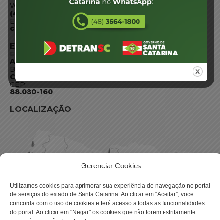
WhatsApp:
(48) 3664-1800
E-mail:
centraldeinformacoes@detran.sc.gov.br
ENDEREÇO
Endereço:
Av. Almirante Tamandaré - 480
Bairro:
Coqueiros, Florianópolis SC
CEP:
88.080-160
LOCALIZAÇÃO
Gerenciar Cookies
Utilizamos cookies para aprimorar sua experiência de navegação no portal
de serviços do estado de Santa Catarina. Ao clicar em “Aceitar”, você
concorda com o uso de cookies e terá acesso a todas as funcionalidades
do portal. Ao clicar em "Negar" os cookies que não forem estritamente