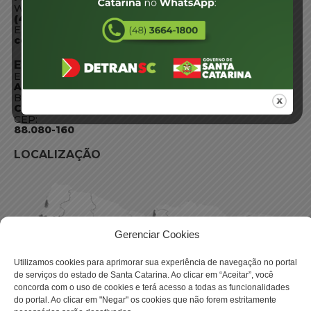
WhatsApp:
(48) 3664-1800
E-mail:
centraldeinformacoes@detran.sc.gov.br
ENDEREÇO
Endereço:
Av. Almirante Tamandaré - 480
Bairro:
Coqueiros, Florianópolis SC
CEP:
88.080-160
LOCALIZAÇÃO
Gerenciar Cookies
Utilizamos cookies para aprimorar sua experiência de navegação no portal
de serviços do estado de Santa Catarina. Ao clicar em “Aceitar”, você
concorda com o uso de cookies e terá acesso a todas as funcionalidades
do portal. Ao clicar em "Negar" os cookies que não forem estritamente