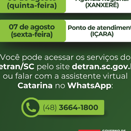
FALE CONOSCO
ENDEREÇO
WhatsApp:
Endereço:
(48) 3664-1800
Av. Almirante Taman
- 480
E-mail:
centraldeinformacoes@detran.sc.gov.br
Bairro:
Coqueiros, Florianópo
SC
CEP:
88.080-160
Utilizamos c
eservados SC - Governo de Santa Catarina |
Desenvolvimento
do estado de
e terá acess
não forem es