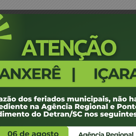
Portaria 005/07 - REVOGADA
654
100 KB
1
e janeiro de 2008
de março de 2015