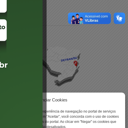
daré
lis
Gerenciar Cookies
ookies para aprimorar sua experiência de navegação no portal de serviços
 -
 Santa Catarina. Ao clicar em “Aceitar”, você concorda com o uso de cookies
o a todas as funcionalidades do portal. Ao clicar em "Negar" os cookies que
tritamente necessários serão desativados.