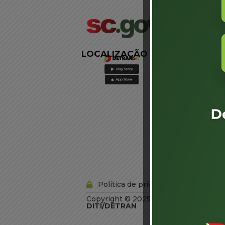
LOCALIZAÇÃO
LINKS
EXTERNOS
Agência de
Notícias
Portal de
Serviços
Diário Oficial
Acesso à
Informação
Órgãos do
Governo
Conheça SC
Política de privacidade
Copyright © 2025 Todos os Direitos R
DITI/DETRAN