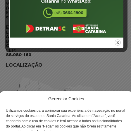
WhatsApp:
(48) 3664-1800
E-mail:
centraldeinformacoes@detran.sc.gov.br
ENDEREÇO
Endereço:
Av. Almirante Tamandaré - 480
Bairro:
Coqueiros, Florianópolis SC
CEP:
88.080-160
LOCALIZAÇÃO
Gerenciar Cookies
Utilizamos cookies para aprimorar sua experiência de navegação no portal
de serviços do estado de Santa Catarina. Ao clicar em “Aceitar”, você
concorda com o uso de cookies e terá acesso a todas as funcionalidades
do portal. Ao clicar em "Negar" os cookies que não forem estritamente