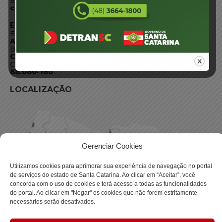
E-mail:
centraldeinformacoes@detran.sc.gov.br
ENDEREÇO
Endereço:
Av. Almirante Tamandaré - 480
Bairro:
Coqueiros, Florianópolis SC
CEP:
88.080-160
LOCALIZAÇÃO
Gerenciar Cookies
Utilizamos cookies para aprimorar sua experiência de navegação no portal
de serviços do estado de Santa Catarina. Ao clicar em “Aceitar”, você
concorda com o uso de cookies e terá acesso a todas as funcionalidades
do portal. Ao clicar em "Negar" os cookies que não forem estritamente
necessários serão desativados.