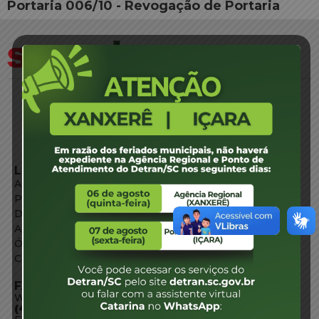
Portaria 006/10 - Revogação de Portaria
LINKS EXTERNOS
Agência de Notícias
Portal de Serviços
Diário Oficial
Acesso à Informação
Órgãos do Governo
Conheça SC
FALE CONOSCO
WhatsApp:
(48) 3664-1800