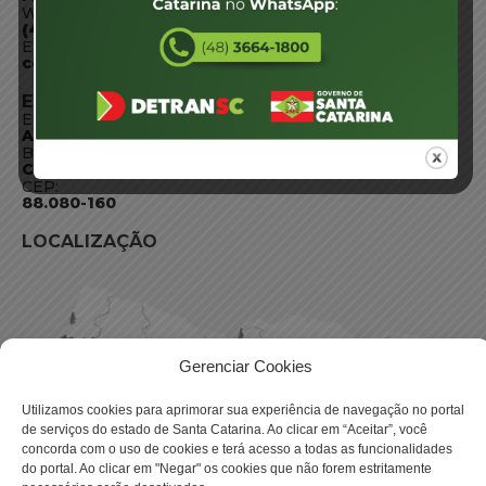
WhatsApp:
(48) 3664-1800
E-mail:
centraldeinformacoes@detran.sc.gov.br
ENDEREÇO
Endereço:
Av. Almirante Tamandaré - 480
Bairro:
Coqueiros, Florianópolis SC
CEP:
88.080-160
LOCALIZAÇÃO
Gerenciar Cookies
Utilizamos cookies para aprimorar sua experiência de navegação no portal
de serviços do estado de Santa Catarina. Ao clicar em “Aceitar”, você
concorda com o uso de cookies e terá acesso a todas as funcionalidades
do portal. Ao clicar em "Negar" os cookies que não forem estritamente