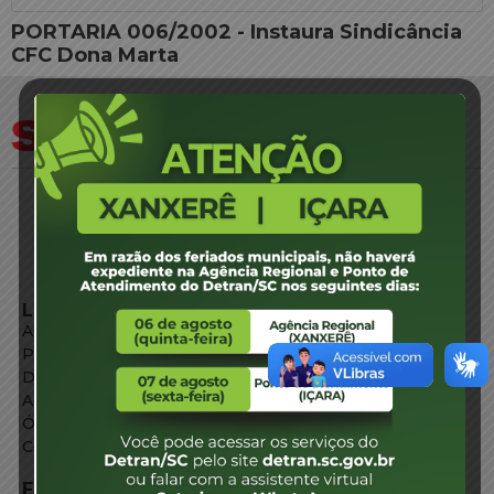
PORTARIA 006/2002 - Instaura Sindicância
CFC Dona Marta
LINKS EXTERNOS
Agência de Notícias
Portal de Serviços
Diário Oficial
Acesso à Informação
Órgãos do Governo
Conheça SC
FALE CONOSCO