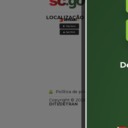
LOCALIZAÇÃO
LINKS
EXTERNOS
Agência de
Notícias
Portal de
Serviços
Diário Oficial
Acesso à
Informação
Órgãos do
Governo
Conheça SC
Política de privacidade
Copyright © 2025 Todos os Direitos R
DITI/DETRAN