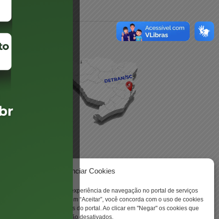
daré
lis
Gerenciar Cookies
 -
ookies para aprimorar sua experiência de navegação no portal de serviços
 Santa Catarina. Ao clicar em “Aceitar”, você concorda com o uso de cookies
o a todas as funcionalidades do portal. Ao clicar em "Negar" os cookies que
tritamente necessários serão desativados.