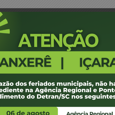
mento Despachante Trânsito – Itajaí
Portaria 0068/18/ASJUR - Crede
Itajaí
526
100 KB
de março de 2018
de março de 2018