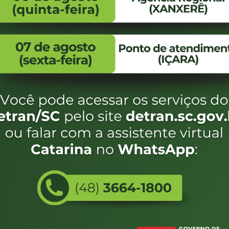
FALE CONOSCO
ENDEREÇO
WhatsApp:
Endereço:
(48) 3664-1800
Av. Almirante Taman
- 480
E-mail:
centraldeinformacoes@detran.sc.gov.br
Bairro:
Coqueiros, Florianópo
SC
CEP:
88.080-160
eservados SC - Governo de Santa Catarina |
Desenvolvimento
Utilizamos c
do estado de
e terá acess
não forem es