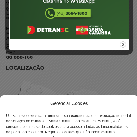
WhatsApp:
(48) 3664-1800
E-mail:
centraldeinformacoes@detran.sc.gov.br
ENDEREÇO
Endereço:
Av. Almirante Tamandaré - 480
Bairro:
Coqueiros, Florianópolis SC
CEP:
88.080-160
LOCALIZAÇÃO
Gerenciar Cookies
Utilizamos cookies para aprimorar sua experiência de navegação no portal
de serviços do estado de Santa Catarina. Ao clicar em “Aceitar”, você
concorda com o uso de cookies e terá acesso a todas as funcionalidades
do portal. Ao clicar em "Negar" os cookies que não forem estritamente