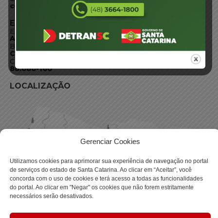
centraldeinformacoes@detran.sc.gov.br
ENDEREÇO
Endereço:
Av. Almirante Tamandaré - 480
Bairro:
Coqueiros, Florianópolis SC
CEP:
88.080-160
LOCALIZAÇÃO
Gerenciar Cookies
Utilizamos cookies para aprimorar sua experiência de navegação no portal
de serviços do estado de Santa Catarina. Ao clicar em “Aceitar”, você
concorda com o uso de cookies e terá acesso a todas as funcionalidades
do portal. Ao clicar em "Negar" os cookies que não forem estritamente
necessários serão desativados.