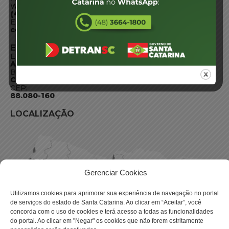
WhatsApp:
(48) 3664-1800
E-mail:
centraldeinformacoes@detran.sc.gov.br
ENDEREÇO
Endereço:
Av. Almirante Tamandaré - 480
Bairro:
Coqueiros, Florianópolis SC
CEP:
88.080-160
LOCALIZAÇÃO
Gerenciar Cookies
Utilizamos cookies para aprimorar sua experiência de navegação no portal
de serviços do estado de Santa Catarina. Ao clicar em “Aceitar”, você
concorda com o uso de cookies e terá acesso a todas as funcionalidades
do portal. Ao clicar em "Negar" os cookies que não forem estritamente