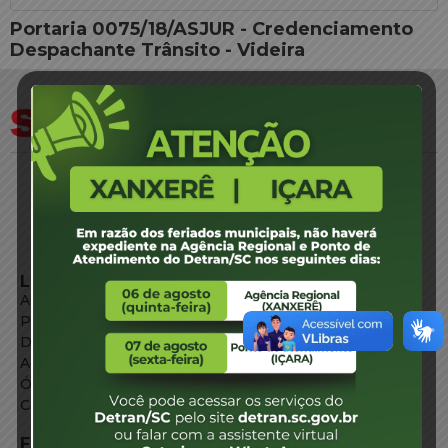
Portaria 0075/18/ASJUR - Credenciamento
Despachante Trânsito - Videira
LINKS EXTERNOS
Agência de Notícias
Portal de Serviços
Diário Oficial
Acesso à Informação
Órgãos do Governo
Conheça SC
FALE CONOSCO