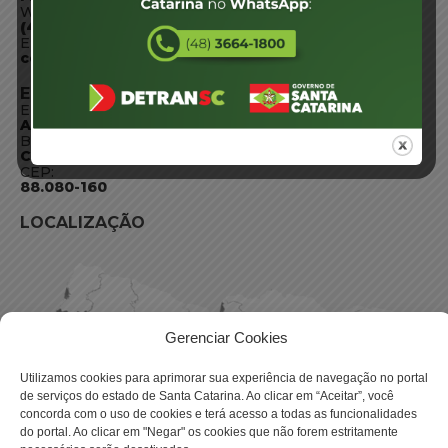
WhatsApp:
(48) 3664-1800
E-mail:
centraldeinformacoes@detran.sc.gov.br
ENDEREÇO
Endereço:
Av. Almirante Tamandaré - 480
Bairro:
Coqueiros, Florianópolis SC
CEP:
88.080-160
LOCALIZAÇÃO
Gerenciar Cookies
Utilizamos cookies para aprimorar sua experiência de navegação no portal
de serviços do estado de Santa Catarina. Ao clicar em “Aceitar”, você
concorda com o uso de cookies e terá acesso a todas as funcionalidades
do portal. Ao clicar em "Negar" os cookies que não forem estritamente