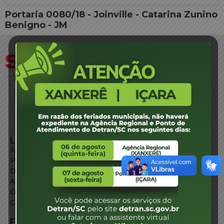
Portaria 0080/18 - Joinville - Catarina Zunino
Benigno - JM
LINKS EXTERNOS
Agência de Notícias
Portal de Serviços
Diário Oficial
Acesso à Informação
Órgãos do Governo
Conheça SC
FALE CONOSCO