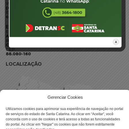
WhatsApp:
(48) 3664-1800
E-mail:
centraldeinformacoes@detran.sc.gov.br
ENDEREÇO
Endereço:
Av. Almirante Tamandaré - 480
Bairro:
Coqueiros, Florianópolis SC
CEP:
88.080-160
LOCALIZAÇÃO
Gerenciar Cookies
Utilizamos cookies para aprimorar sua experiência de navegação no portal
de serviços do estado de Santa Catarina. Ao clicar em “Aceitar”, você
concorda com o uso de cookies e terá acesso a todas as funcionalidades
do portal. Ao clicar em "Negar" os cookies que não forem estritamente