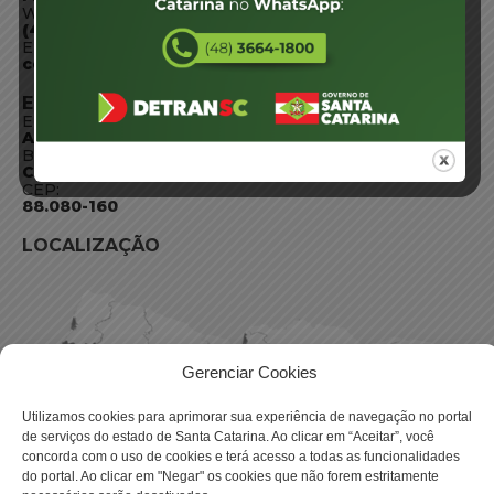
WhatsApp:
(48) 3664-1800
E-mail:
centraldeinformacoes@detran.sc.gov.br
ENDEREÇO
Endereço:
Av. Almirante Tamandaré - 480
Bairro:
Coqueiros, Florianópolis SC
CEP:
88.080-160
LOCALIZAÇÃO
Gerenciar Cookies
Utilizamos cookies para aprimorar sua experiência de navegação no portal
de serviços do estado de Santa Catarina. Ao clicar em “Aceitar”, você
concorda com o uso de cookies e terá acesso a todas as funcionalidades
do portal. Ao clicar em "Negar" os cookies que não forem estritamente