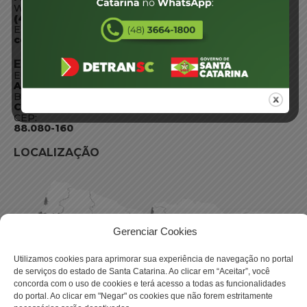
WhatsApp:
(48) 3664-1800
E-mail:
centraldeinformacoes@detran.sc.gov.br
ENDEREÇO
Endereço:
Av. Almirante Tamandaré - 480
Bairro:
Coqueiros, Florianópolis SC
CEP:
88.080-160
LOCALIZAÇÃO
Gerenciar Cookies
Utilizamos cookies para aprimorar sua experiência de navegação no portal
de serviços do estado de Santa Catarina. Ao clicar em “Aceitar”, você
concorda com o uso de cookies e terá acesso a todas as funcionalidades
do portal. Ao clicar em "Negar" os cookies que não forem estritamente