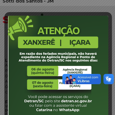
Sotti dos Santos - JM
LINKS EXTERNOS
Agência de Notícias
Portal de Serviços
Diário Oficial
Acesso à Informação
Órgãos do Governo
Conheça SC
FALE CONOSCO
WhatsApp:
(48) 3664-1800
E-mail: