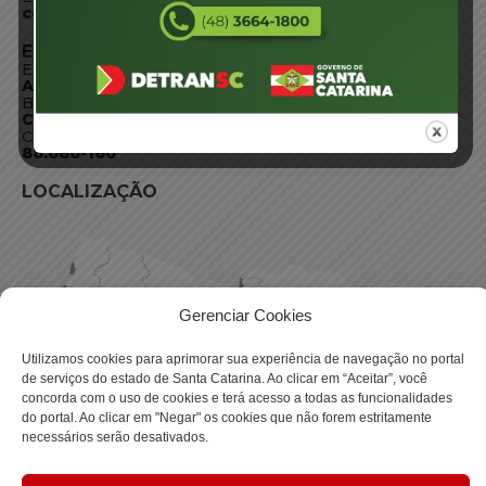
centraldeinformacoes@detran.sc.gov.br
ENDEREÇO
Endereço:
Av. Almirante Tamandaré - 480
Bairro:
Coqueiros, Florianópolis SC
CEP:
88.080-160
LOCALIZAÇÃO
Gerenciar Cookies
Utilizamos cookies para aprimorar sua experiência de navegação no portal
de serviços do estado de Santa Catarina. Ao clicar em “Aceitar”, você
concorda com o uso de cookies e terá acesso a todas as funcionalidades
do portal. Ao clicar em "Negar" os cookies que não forem estritamente
necessários serão desativados.