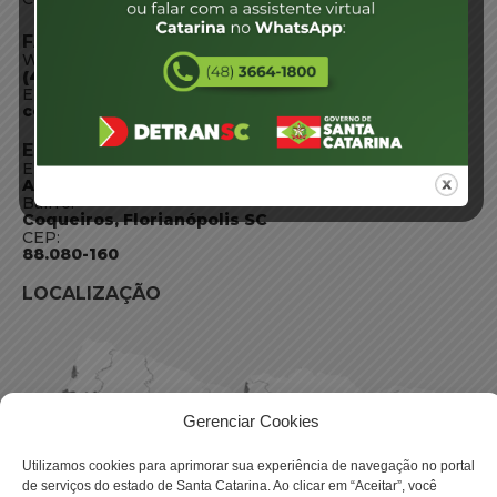
FALE CONOSCO
WhatsApp:
(48) 3664-1800
E-mail:
centraldeinformacoes@detran.sc.gov.br
ENDEREÇO
Endereço:
Av. Almirante Tamandaré - 480
Bairro:
Coqueiros, Florianópolis SC
CEP:
88.080-160
LOCALIZAÇÃO
Gerenciar Cookies
Utilizamos cookies para aprimorar sua experiência de navegação no portal
de serviços do estado de Santa Catarina. Ao clicar em “Aceitar”, você