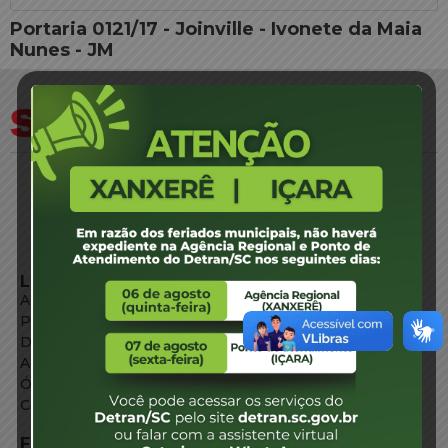
Portaria 0121/17 - Joinville - Ivonete da Maia
Nunes - JM
LINKS EXTERNOS
Agência de Notícias
Portal de Serviços
Diário Oficial
Acesso à Informação
Órgãos do Governo
Conheça SC
FALE CONOSCO