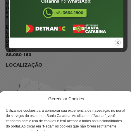
WhatsApp:
(48) 3664-1800
E-mail:
centraldeinformacoes@detran.sc.gov.br
ENDEREÇO
Endereço:
Av. Almirante Tamandaré - 480
Bairro:
Coqueiros, Florianópolis SC
CEP:
88.080-160
LOCALIZAÇÃO
Gerenciar Cookies
Utilizamos cookies para aprimorar sua experiência de navegação no portal
de serviços do estado de Santa Catarina. Ao clicar em “Aceitar”, você
concorda com o uso de cookies e terá acesso a todas as funcionalidades
do portal. Ao clicar em "Negar" os cookies que não forem estritamente