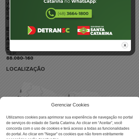
WhatsApp:
(48) 3664-1800
E-mail:
centraldeinformacoes@detran.sc.gov.br
ENDEREÇO
Endereço:
Av. Almirante Tamandaré - 480
Bairro:
Coqueiros, Florianópolis SC
CEP:
88.080-160
LOCALIZAÇÃO
Gerenciar Cookies
Utilizamos cookies para aprimorar sua experiência de navegação no portal
de serviços do estado de Santa Catarina. Ao clicar em “Aceitar”, você
concorda com o uso de cookies e terá acesso a todas as funcionalidades
do portal. Ao clicar em "Negar" os cookies que não forem estritamente