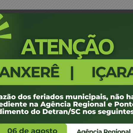
iscalização eletrônica em Mafra
Portaria 014/04 - Homologação d
1337
100 KB
1
e agosto de 2012
e agosto de 2012