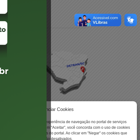
daré
lis
Gerenciar Cookies
ookies para aprimorar sua experiência de navegação no portal de serviços
 -
 Santa Catarina. Ao clicar em “Aceitar”, você concorda com o uso de cookies
o a todas as funcionalidades do portal. Ao clicar em "Negar" os cookies que
tritamente necessários serão desativados.