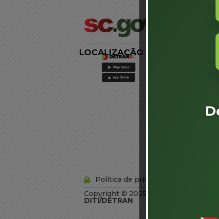
LOCALIZAÇÃO
LINKS
EXTERNOS
Agência de
Notícias
Portal de
Serviços
Diário Oficial
Acesso à
Informação
Órgãos do
Governo
Conheça SC
Política de privacidade
Copyright © 2025 Todos os Direitos R
DITI/DETRAN