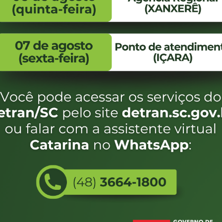
FALE CONOSCO
ENDEREÇO
WhatsApp:
Endereço:
(48) 3664-1800
Av. Almirante Taman
- 480
E-mail:
centraldeinformacoes@detran.sc.gov.br
Bairro:
Coqueiros, Florianópo
SC
CEP:
88.080-160
Utilizamos c
eservados SC - Governo de Santa Catarina |
Desenvolvimento
do estado de
e terá acess
não forem es