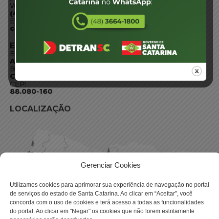
WhatsApp:
(48) 3664-1800
E-mail:
centraldeinformacoes@detran.sc.gov.br
ENDEREÇO
Endereço:
Av. Almirante Tamandaré - 480
Bairro:
Coqueiros, Florianópolis SC
CEP:
88.080-160
LOCALIZAÇÃO
Gerenciar Cookies
Utilizamos cookies para aprimorar sua experiência de navegação no portal
de serviços do estado de Santa Catarina. Ao clicar em “Aceitar”, você
concorda com o uso de cookies e terá acesso a todas as funcionalidades
do portal. Ao clicar em "Negar" os cookies que não forem estritamente