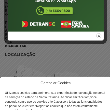
WhatsApp:
(48) 3664-1800
E-mail:
centraldeinformacoes@detran.sc.gov.br
ENDEREÇO
Endereço:
Av. Almirante Tamandaré - 480
Bairro:
Coqueiros, Florianópolis SC
CEP:
88.080-160
LOCALIZAÇÃO
Gerenciar Cookies
Utilizamos cookies para aprimorar sua experiência de navegação no portal
de serviços do estado de Santa Catarina. Ao clicar em “Aceitar”, você
concorda com o uso de cookies e terá acesso a todas as funcionalidades
do portal. Ao clicar em "Negar" os cookies que não forem estritamente