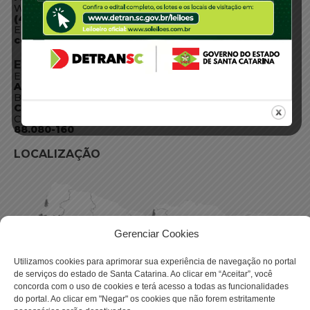
WhatsApp:
(48) 3664-1800
E-mail:
centraldeinformacoes@detran.sc.gov.br
ENDEREÇO
Endereço:
Av. Almirante Tamandaré - 480
Bairro:
Coqueiros, Florianópolis SC
CEP:
88.080-160
LOCALIZAÇÃO
Gerenciar Cookies
Utilizamos cookies para aprimorar sua experiência de navegação no portal
de serviços do estado de Santa Catarina. Ao clicar em “Aceitar”, você
concorda com o uso de cookies e terá acesso a todas as funcionalidades
do portal. Ao clicar em "Negar" os cookies que não forem estritamente