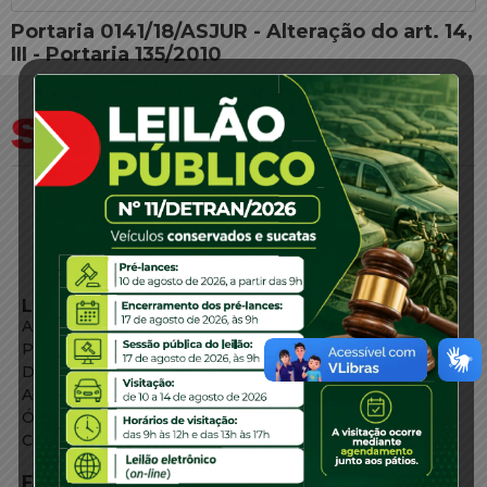
Portaria 0141/18/ASJUR - Alteração do art. 14,
III - Portaria 135/2010
LINKS EXTERNOS
Agência de Notícias
Portal de Serviços
Diário Oficial
Acesso à Informação
Órgãos do Governo
Conheça SC
FALE CONOSCO