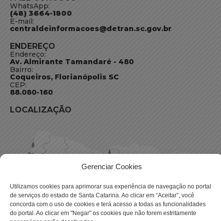
WhatsApp:
(48) 3664-1800
E-mail:
centraldeinformacoes@detran.sc.gov.br
ENDEREÇO
Endereço:
Av. Almirante Tamandaré - 480
Bairro:
Coqueiros, Florianópolis SC
CEP:
88.080-160
LOCALIZAÇÃO
Gerenciar Cookies
Utilizamos cookies para aprimorar sua experiência de navegação no portal
de serviços do estado de Santa Catarina. Ao clicar em “Aceitar”, você
concorda com o uso de cookies e terá acesso a todas as funcionalidades
do portal. Ao clicar em "Negar" os cookies que não forem estritamente