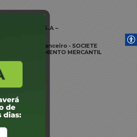
MENT FINANCE S.A –
ento Agente Financeiro - SOCIETE
 S.A – ARRENDAMENTO MERCANTIL