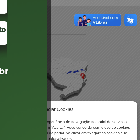
daré
lis
Gerenciar Cookies
ookies para aprimorar sua experiência de navegação no portal de serviços
 Santa Catarina. Ao clicar em “Aceitar”, você concorda com o uso de cookies
 -
o a todas as funcionalidades do portal. Ao clicar em "Negar" os cookies que
tritamente necessários serão desativados.