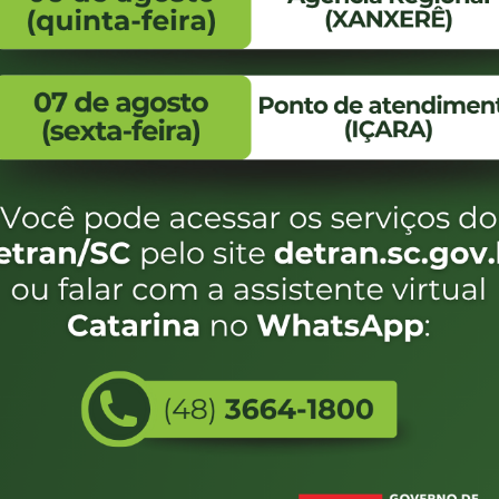
FALE CONOSCO
ENDEREÇO
WhatsApp:
Endereço:
(48) 3664-1800
Av. Almirante Taman
- 480
E-mail:
centraldeinformacoes@detran.sc.gov.br
Bairro:
Coqueiros, Florianópo
SC
CEP:
88.080-160
Utilizamos c
do estado de
eservados SC - Governo de Santa Catarina |
Desenvolvimento
e terá acess
não forem es