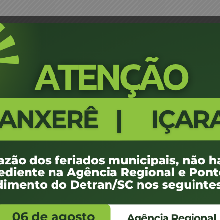
o Agente Financeiro – SOCIETE GENERAL EQUIP
Portaria 0144_24 - Credenciam
GENERAL EQUIPMENT FINANCE
3
128.41 KB
1
 de abril de 2024
 de abril de 2024