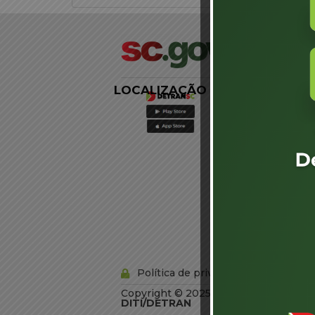
LOCALIZAÇÃO
LINKS
EXTERNOS
Agência de
Notícias
Portal de
Serviços
Diário Oficial
Acesso à
Informação
Órgãos do
Governo
Conheça SC
Política de privacidade
Copyright © 2025 Todos os Direitos R
DITI/DETRAN