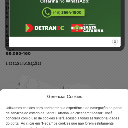
WhatsApp:
(48) 3664-1800
E-mail:
centraldeinformacoes@detran.sc.gov.br
ENDEREÇO
Endereço:
Av. Almirante Tamandaré - 480
Bairro:
Coqueiros, Florianópolis SC
CEP:
88.080-160
LOCALIZAÇÃO
Gerenciar Cookies
Utilizamos cookies para aprimorar sua experiência de navegação no portal
de serviços do estado de Santa Catarina. Ao clicar em “Aceitar”, você
concorda com o uso de cookies e terá acesso a todas as funcionalidades
do portal. Ao clicar em "Negar" os cookies que não forem estritamente