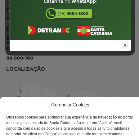
WhatsApp:
(48) 3664-1800
E-mail:
centraldeinformacoes@detran.sc.gov.br
ENDEREÇO
Endereço:
Av. Almirante Tamandaré - 480
Bairro:
Coqueiros, Florianópolis SC
CEP:
88.080-160
LOCALIZAÇÃO
Gerenciar Cookies
Utilizamos cookies para aprimorar sua experiência de navegação no portal
de serviços do estado de Santa Catarina. Ao clicar em “Aceitar”, você
concorda com o uso de cookies e terá acesso a todas as funcionalidades
do portal. Ao clicar em "Negar" os cookies que não forem estritamente