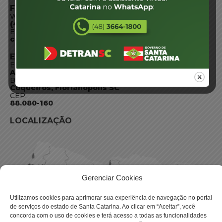
FALE CONOSCO
WhatsApp:
(48) 3664-1800
E-mail:
centraldeinformacoes@detran.sc.gov.br
ENDEREÇO
Endereço:
Av. Almirante Tamandaré - 480
Bairro:
Coqueiros, Florianópolis SC
CEP:
88.080-160
LOCALIZAÇÃO
Gerenciar Cookies
Utilizamos cookies para aprimorar sua experiência de navegação no portal
de serviços do estado de Santa Catarina. Ao clicar em “Aceitar”, você
concorda com o uso de cookies e terá acesso a todas as funcionalidades