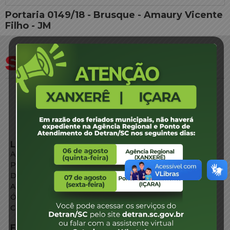
Portaria 0149/18 - Brusque - Amaury Vicente
Filho - JM
LINKS EXTERNOS
Agência de Notícias
Portal de Serviços
Diário Oficial
Acesso à Informação
Órgãos do Governo
Conheça SC
FALE CONOSCO