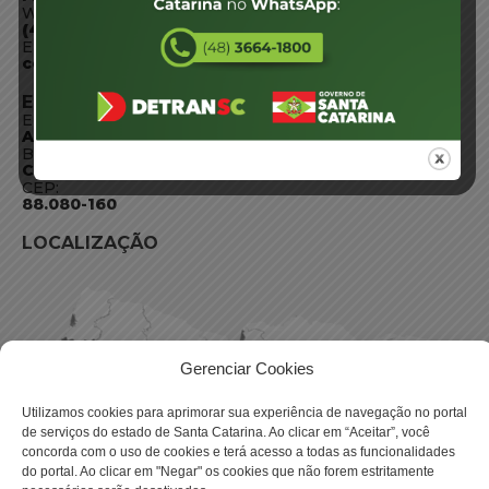
WhatsApp:
(48) 3664-1800
E-mail:
centraldeinformacoes@detran.sc.gov.br
ENDEREÇO
Endereço:
Av. Almirante Tamandaré - 480
Bairro:
Coqueiros, Florianópolis SC
CEP:
88.080-160
LOCALIZAÇÃO
Gerenciar Cookies
Utilizamos cookies para aprimorar sua experiência de navegação no portal
de serviços do estado de Santa Catarina. Ao clicar em “Aceitar”, você
concorda com o uso de cookies e terá acesso a todas as funcionalidades
do portal. Ao clicar em "Negar" os cookies que não forem estritamente