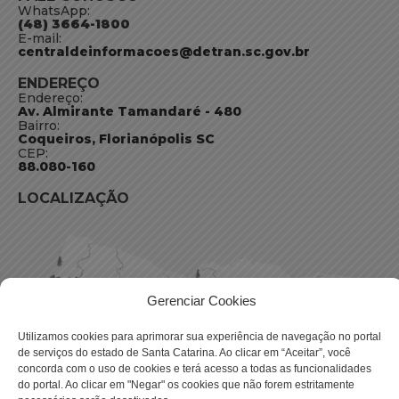
WhatsApp:
(48) 3664-1800
E-mail:
centraldeinformacoes@detran.sc.gov.br
ENDEREÇO
Endereço:
Av. Almirante Tamandaré - 480
Bairro:
Coqueiros, Florianópolis SC
CEP:
88.080-160
LOCALIZAÇÃO
Gerenciar Cookies
Utilizamos cookies para aprimorar sua experiência de navegação no portal
de serviços do estado de Santa Catarina. Ao clicar em “Aceitar”, você
concorda com o uso de cookies e terá acesso a todas as funcionalidades
do portal. Ao clicar em "Negar" os cookies que não forem estritamente