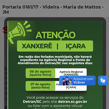
Portaria 0161/17 - Videira - Maria de Mattos -
JM
LINKS EXTERNOS
Agência de Notícias
Portal de Serviços
Diário Oficial
Acesso à Informação
Órgãos do Governo
Conheça SC
FALE CONOSCO