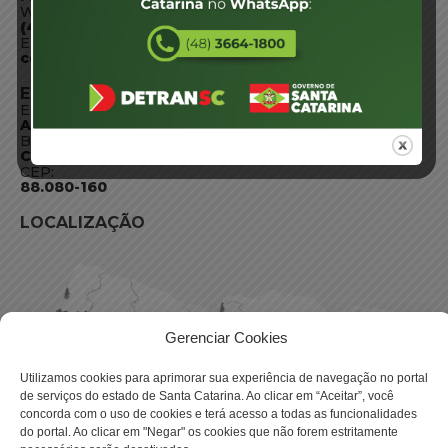
WhatsApp:
(48) 3664-1800
E-mail:
centraldeinformacoes@detran.sc.gov.br
ENDEREÇO
Endereço:
Av. Almirante Tamandaré - 480
Bairro:
Coqueiros, Florianópolis SC
CEP:
88.080-160
LOCALIZAÇÃO
Gerenciar Cookies
Utilizamos cookies para aprimorar sua experiência de navegação no portal
de serviços do estado de Santa Catarina. Ao clicar em “Aceitar”, você
concorda com o uso de cookies e terá acesso a todas as funcionalidades
do portal. Ao clicar em "Negar" os cookies que não forem estritamente