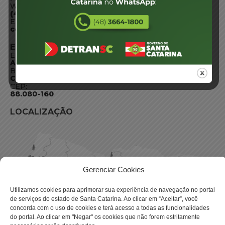
WhatsApp:
(48) 3664-1800
E-mail:
centraldeinformacoes@detran.sc.gov.br
ENDEREÇO
Endereço:
Av. Almirante Tamandaré - 480
Bairro:
Coqueiros, Florianópolis SC
CEP:
88.080-160
LOCALIZAÇÃO
Gerenciar Cookies
Utilizamos cookies para aprimorar sua experiência de navegação no portal
de serviços do estado de Santa Catarina. Ao clicar em “Aceitar”, você
concorda com o uso de cookies e terá acesso a todas as funcionalidades
do portal. Ao clicar em "Negar" os cookies que não forem estritamente