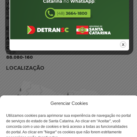
WhatsApp:
(48) 3664-1800
E-mail:
centraldeinformacoes@detran.sc.gov.br
ENDEREÇO
Endereço:
Av. Almirante Tamandaré - 480
Bairro:
Coqueiros, Florianópolis SC
CEP:
88.080-160
LOCALIZAÇÃO
Gerenciar Cookies
Utilizamos cookies para aprimorar sua experiência de navegação no portal
de serviços do estado de Santa Catarina. Ao clicar em “Aceitar”, você
concorda com o uso de cookies e terá acesso a todas as funcionalidades
do portal. Ao clicar em "Negar" os cookies que não forem estritamente