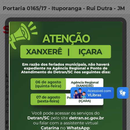
Portaria 0165/17 - Ituporanga - Rui Dutra - JM
LINKS EXTERNOS
Agência de Notícias
Portal de Serviços
Diário Oficial
Acesso à Informação
Órgãos do Governo
Conheça SC
FALE CONOSCO
WhatsApp: