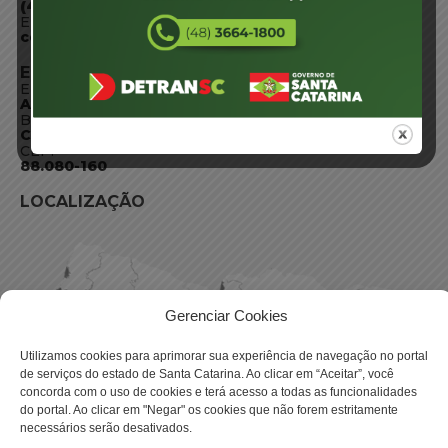
(48) 3664-1800
E-mail:
centraldeinformacoes@detran.sc.gov.br
ENDEREÇO
Endereço:
Av. Almirante Tamandaré - 480
Bairro:
Coqueiros, Florianópolis SC
CEP:
88.080-160
LOCALIZAÇÃO
Gerenciar Cookies
Utilizamos cookies para aprimorar sua experiência de navegação no portal
de serviços do estado de Santa Catarina. Ao clicar em “Aceitar”, você
concorda com o uso de cookies e terá acesso a todas as funcionalidades
do portal. Ao clicar em "Negar" os cookies que não forem estritamente
necessários serão desativados.